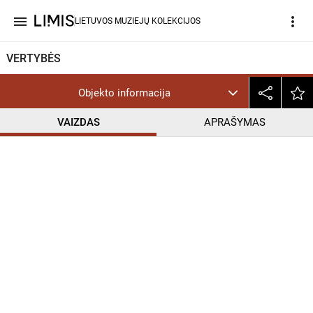
menu
more_vert
LIETUVOS MUZIEJŲ KOLEKCIJOS
VERTYBĖS
Objekto informacija
VAIZDAS
APRAŠYMAS