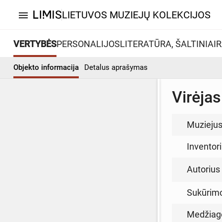
LIETUVOS MUZIEJŲ KOLEKCIJOS
menu
VERTYBĖS
PERSONALIJOS
LITERATŪRA, ŠALTINIAI
R
Objekto informacija
Detalus aprašymas
Virėjas
Muzieju
Inventor
Autorius (
Sukūrim
Medžiag