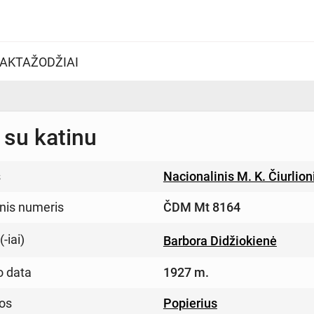
AKTAŽODŽIAI
 su katinu
s
Nacionalinis M. K. Čiurlio
inis numeris
ČDM Mt 8164
-iai)
Barbora Didžiokienė
o data
1927 m.
os
Popierius