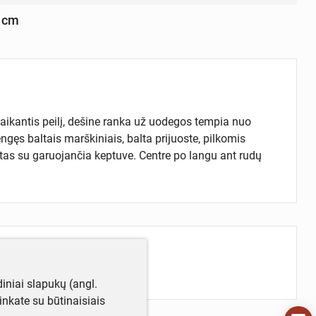
8 cm
laikantis peilį, dešine ranka už uodegos tempia nuo
engęs baltais marškiniais, balta prijuoste, pilkomis
ntas su garuojančia keptuve. Centre po langu ant rudų
iniai slapukų (angl.
utinkate su būtinaisiais