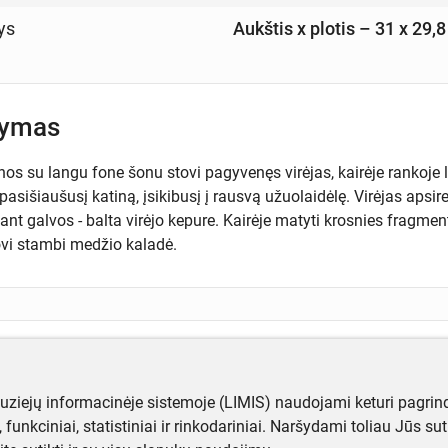
ys
Aukštis x plotis – 31 x 29,
šymas
nos su langu fone šonu stovi pagyvenęs virėjas, kairėje rankoje 
asišiaušusį katiną, įsikibusį į rausvą užuolaidėlę. Virėjas apsir
ant galvos - balta virėjo kepure. Kairėje matyti krosnies fragme
ovi stambi medžio kaladė.
ugiau informacijos apie objektą?
te mums!
muziejų informacinėje sistemoje (LIMIS) naudojami keturi pagrind
ji, funkciniai, statistiniai ir rinkodariniai. Naršydami toliau Jūs s