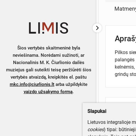
Matmen
Apra
Šios vertybės skaitmeninė byla
Pilkos sie
neviešinama. Norėdami sužinoti, ar
palangės p
Nacionalinis M. K. Čiurlionio dailės
kelnėmis, 
muziejus gali suteikti teisę peržiūrėti šios
grindų st
vertybės atvaizdą, kreipkitės el. paštu
mkc.info@ciurlionis.lt
arba užpildykite
vaizdo užsakymo formą
.
Turite da
Slapukai
Parašyki
Lietuvos integralioje 
cookies
) tipai: būtinie