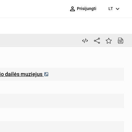
person_outline
expand_more
Prisijungti
LT
nio dailės muziejus