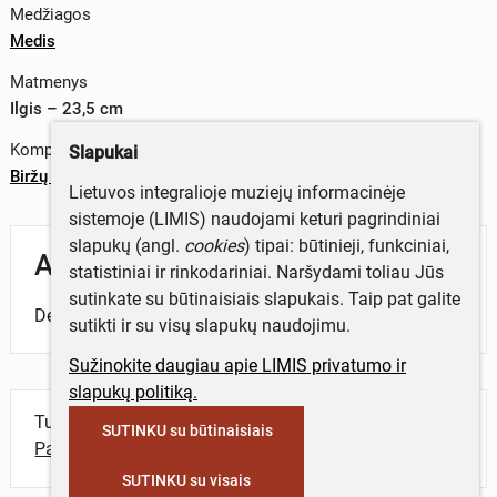
Medžiagos
Medis
Matmenys
Ilgis – 23,5 cm
Komplektas
Slapukai
Biržų miesto raktai
Lietuvos integralioje muziejų informacinėje
sistemoje (LIMIS) naudojami keturi pagrindiniai
slapukų (angl.
cookies
) tipai: būtinieji, funkciniai,
Aprašymas
statistiniai ir rinkodariniai. Naršydami toliau Jūs
sutinkate su būtinaisiais slapukais. Taip pat galite
Dekoratyvinis gelsvos spalvos medinis raktas.
sutikti ir su visų slapukų naudojimu.
Sužinokite daugiau apie LIMIS privatumo ir
slapukų politiką.
Turite daugiau informacijos apie objektą?
SUTINKU su būtinaisiais
Parašykite mums!
SUTINKU su visais