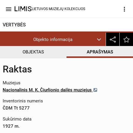
menu
more_vert
LIETUVOS MUZIEJŲ KOLEKCIJOS
VERTYBĖS
Objekto informacija
OBJEKTAS
APRAŠYMAS
Raktas
Muziejus
Nacionalinis M. K. Čiurlionio dailės muziejus
Inventorinis numeris
ČDM Tt 5277
Sukūrimo data
1927 m.