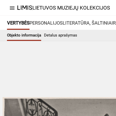
LIETUVOS MUZIEJŲ KOLEKCIJOS
menu
VERTYBĖS
PERSONALIJOS
LITERATŪRA, ŠALTINIAI
R
Objekto informacija
Detalus aprašymas