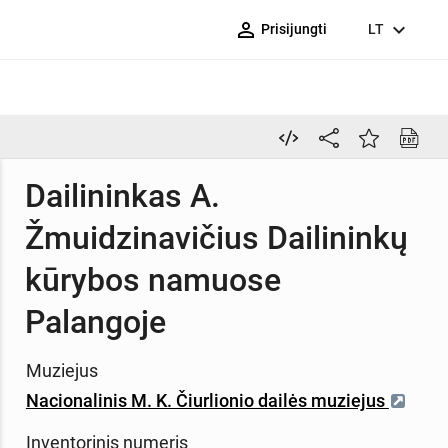
person_outline
expand_more
Prisijungti
LT
Dailininkas A.
Žmuidzinavičius Dailininkų
kūrybos namuose
Palangoje
Muziejus
Nacionalinis M. K. Čiurlionio dailės muziejus
Inventorinis numeris