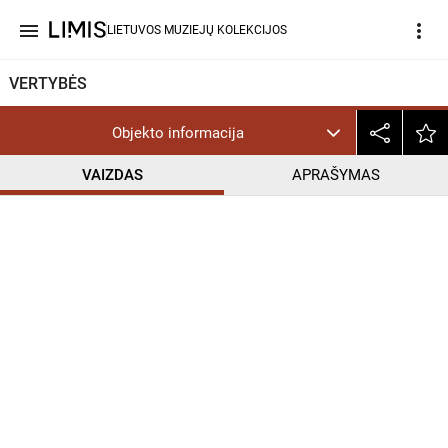
menu
more_vert
LIETUVOS MUZIEJŲ KOLEKCIJOS
VERTYBĖS
Objekto informacija
VAIZDAS
APRAŠYMAS
help_outline
CC BY-NC