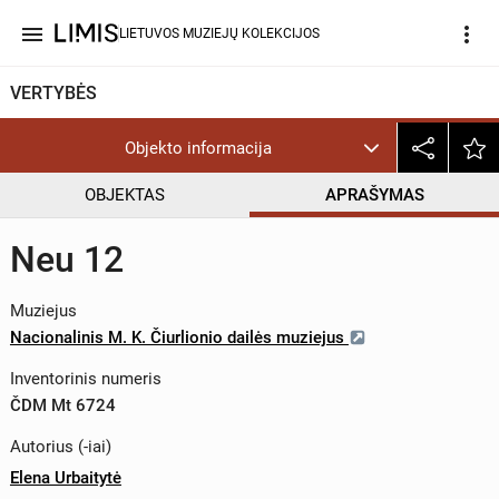
menu
more_vert
LIETUVOS MUZIEJŲ KOLEKCIJOS
VERTYBĖS
Objekto informacija
OBJEKTAS
APRAŠYMAS
Neu 12
Muziejus
Nacionalinis M. K. Čiurlionio dailės muziejus
Inventorinis numeris
ČDM Mt 6724
Autorius (-iai)
Elena Urbaitytė