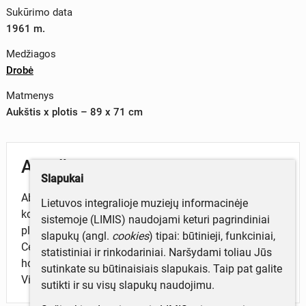
Sukūrimo data
1961 m.
Medžiagos
Drobė
Matmenys
Aukštis x plotis – 89 x 71 cm
Aprašymas
Slapukai
Abstrakti įvairių spalvinių dėmių ir plokštumų
Lietuvos integralioje muziejų informacinėje
kompozicija. Paveikslo šonuose oranžinės spalvos
sistemoje (LIMIS) naudojami keturi pagrindiniai
ploteliai. Tamsiai mėlynos dėmės viršuje ir apačioje.
slapukų (angl.
cookies
) tipai: būtinieji, funkciniai,
Centre balti ir melsvai balti potėpiai, dvi juodos storos
statistiniai ir rinkodariniai. Naršydami toliau Jūs
horizontalios linijos ir didelė juoda dėmė dešinėje.
sutinkate su būtinaisiais slapukais. Taip pat galite
Vietomis žali potėpiai.
sutikti ir su visų slapukų naudojimu.