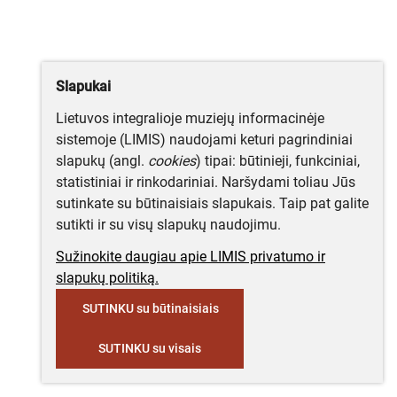
Slapukai
Lietuvos integralioje muziejų informacinėje
sistemoje (LIMIS) naudojami keturi pagrindiniai
slapukų (angl.
cookies
) tipai: būtinieji, funkciniai,
statistiniai ir rinkodariniai. Naršydami toliau Jūs
sutinkate su būtinaisiais slapukais. Taip pat galite
sutikti ir su visų slapukų naudojimu.
Sužinokite daugiau apie LIMIS privatumo ir
slapukų politiką.
SUTINKU su būtinaisiais
SUTINKU su visais