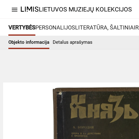
LIETUVOS MUZIEJŲ KOLEKCIJOS
menu
VERTYBĖS
PERSONALIJOS
LITERATŪRA, ŠALTINIAI
R
Objekto informacija
Detalus aprašymas