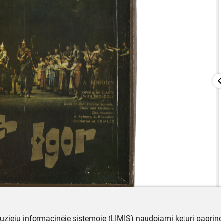
muziejų informacinėje sistemoje (LIMIS) naudojami keturi pagrind