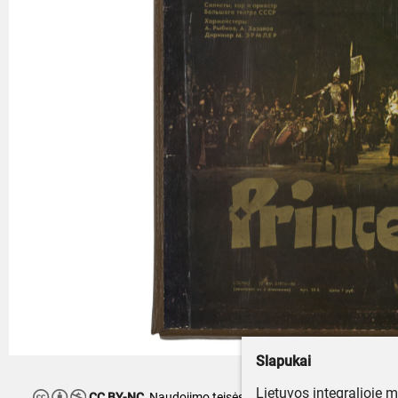
Slapukai
Lietuvos integralioje 
CC BY-NC
Naudojimo teisės ribojamos