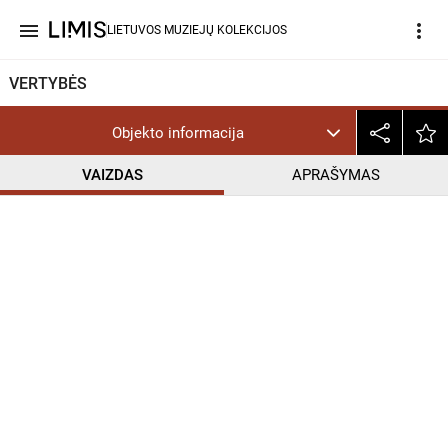
menu
more_vert
LIETUVOS MUZIEJŲ KOLEKCIJOS
VERTYBĖS
Objekto informacija
VAIZDAS
APRAŠYMAS
help_outline
CC BY-NC