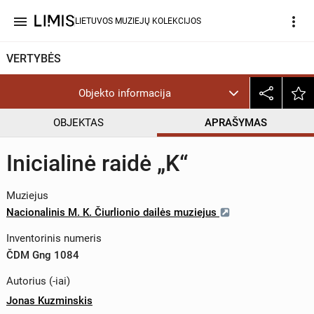
menu
more_vert
LIETUVOS MUZIEJŲ KOLEKCIJOS
VERTYBĖS
Objekto informacija
OBJEKTAS
APRAŠYMAS
Inicialinė raidė „K“
Muziejus
Nacionalinis M. K. Čiurlionio dailės muziejus
Inventorinis numeris
ČDM Gng 1084
Autorius (-iai)
Jonas Kuzminskis