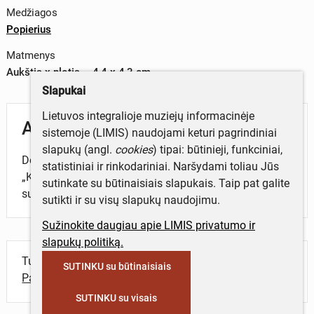
Medžiagos
Popierius
Matmenys
Aukštis x plotis – 4,4 x 4,3 cm
Slapukai
Lietuvos integralioje muziejų informacinėje
Aprašymas
sistemoje (LIMIS) naudojami keturi pagrindiniai
slapukų (angl.
cookies
) tipai: būtinieji, funkciniai,
Dešiniajame kompozicijos kampe – inicialinė raidė
statistiniai ir rinkodariniai. Naršydami toliau Jūs
„K“, virš jos kunigas, kairėje pusėje – už rankų
sutinkate su būtinaisiais slapukais. Taip pat galite
susiėmę vyras ir moteris su tautiniais drabužiais.
sutikti ir su visų slapukų naudojimu.
Sužinokite daugiau apie LIMIS privatumo ir
slapukų politiką.
Turite daugiau informacijos apie objektą?
SUTINKU su būtinaisiais
Parašykite mums!
SUTINKU su visais