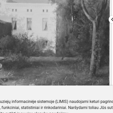
muziejų informacinėje sistemoje (LIMIS) naudojami keturi pagrind
ji, funkciniai, statistiniai ir rinkodariniai. Naršydami toliau Jūs s