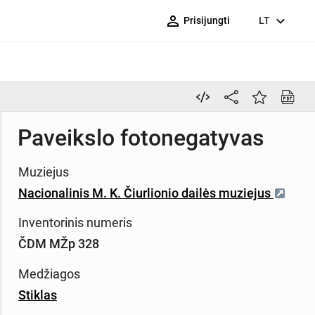
person_outline
expand_more
Prisijungti
LT
Paveikslo fotonegatyvas
Muziejus
Nacionalinis M. K. Čiurlionio dailės muziejus
Inventorinis numeris
ČDM MŽp 328
Medžiagos
Stiklas