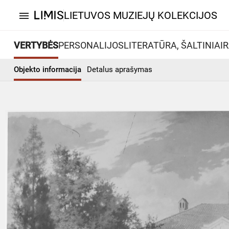
LIETUVOS MUZIEJŲ KOLEKCIJOS
menu
VERTYBĖS
PERSONALIJOS
LITERATŪRA, ŠALTINIAI
R
Objekto informacija
Detalus aprašymas