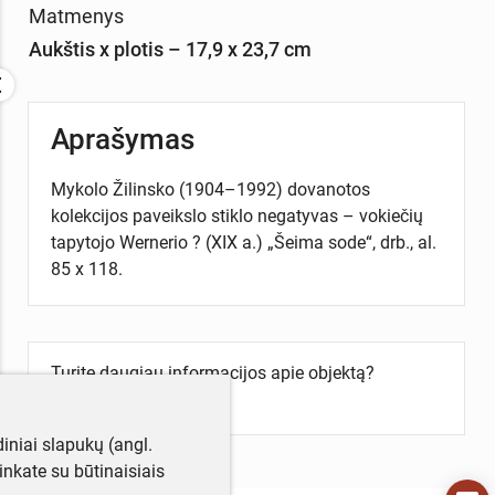
Matmenys
Aukštis x plotis – 17,9 x 23,7 cm
Aprašymas
Mykolo Žilinsko (1904–1992) dovanotos
kolekcijos paveikslo stiklo negatyvas – vokiečių
tapytojo Wernerio ? (XIX a.) „Šeima sode“, drb., al.
85 x 118.
Turite daugiau informacijos apie objektą?
Parašykite mums!
iniai slapukų (angl.
utinkate su būtinaisiais