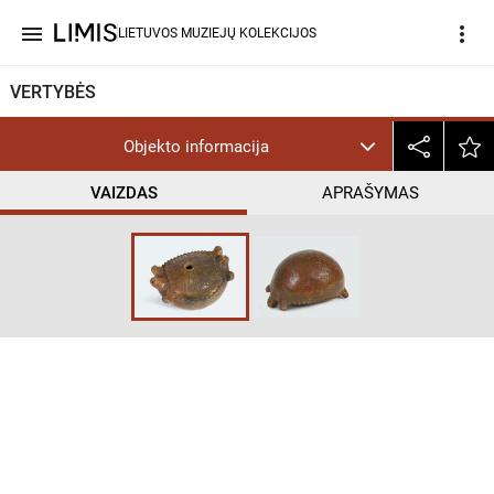
menu
more_vert
LIETUVOS MUZIEJŲ KOLEKCIJOS
VERTYBĖS
Objekto informacija
VAIZDAS
APRAŠYMAS
help_outline
CC BY-NC-ND