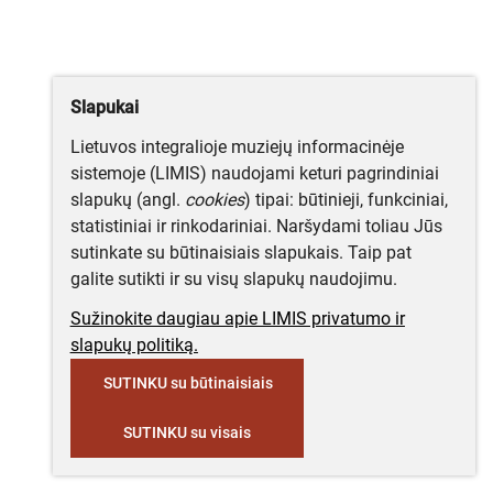
Slapukai
Lietuvos integralioje muziejų informacinėje
sistemoje (LIMIS) naudojami keturi pagrindiniai
slapukų (angl.
cookies
) tipai: būtinieji, funkciniai,
statistiniai ir rinkodariniai. Naršydami toliau Jūs
sutinkate su būtinaisiais slapukais. Taip pat
galite sutikti ir su visų slapukų naudojimu.
Sužinokite daugiau apie LIMIS privatumo ir
slapukų politiką.
SUTINKU su būtinaisiais
SUTINKU su visais