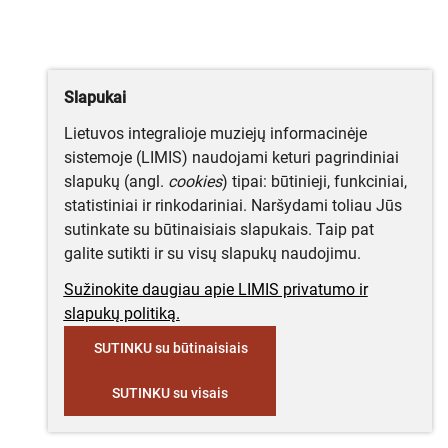
Slapukai
Lietuvos integralioje muziejų informacinėje
sistemoje (LIMIS) naudojami keturi pagrindiniai
slapukų (angl.
cookies
) tipai: būtinieji, funkciniai,
statistiniai ir rinkodariniai. Naršydami toliau Jūs
sutinkate su būtinaisiais slapukais. Taip pat
galite sutikti ir su visų slapukų naudojimu.
Sužinokite daugiau apie LIMIS privatumo ir
slapukų politiką.
SUTINKU su būtinaisiais
SUTINKU su visais