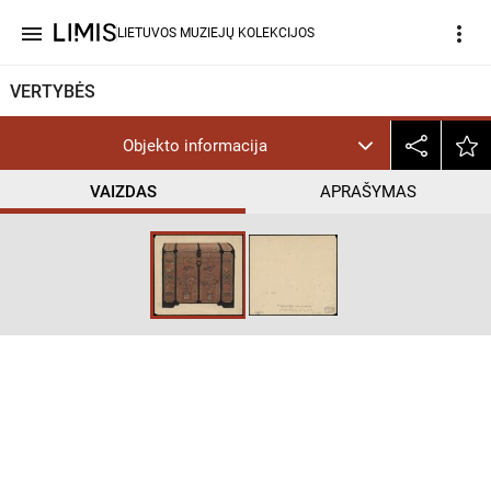
menu
more_vert
LIETUVOS MUZIEJŲ KOLEKCIJOS
VERTYBĖS
Objekto informacija
VAIZDAS
APRAŠYMAS
help_outline
CC BY-NC