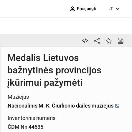
person_outline
expand_more
Prisijungti
LT
Medalis Lietuvos
bažnytinės provincijos
įkūrimui pažymėti
Muziejus
Nacionalinis M. K. Čiurlionio dailės muziejus
Inventorinis numeris
ČDM Nn 44535