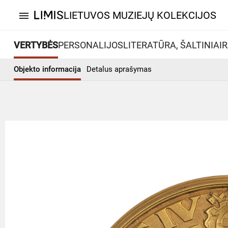
LIETUVOS MUZIEJŲ KOLEKCIJOS
menu
VERTYBĖS
PERSONALIJOS
LITERATŪRA, ŠALTINIAI
R
Objekto informacija
Detalus aprašymas