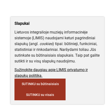
Slapukai
Lietuvos integralioje muziejų informacinėje
sistemoje (LIMIS) naudojami keturi pagrindiniai
slapukų (angl.
cookies
) tipai: būtinieji, funkciniai,
statistiniai ir rinkodariniai. Naršydami toliau Jūs
sutinkate su būtinaisiais slapukais. Taip pat galite
sutikti ir su visų slapukų naudojimu.
Sužinokite daugiau apie LIMIS privatumo ir
slapukų politiką.
SUTINKU su būtinaisiais
SUTINKU su visais