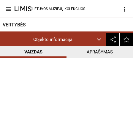
menu
more_vert
LIETUVOS MUZIEJŲ KOLEKCIJOS
VERTYBĖS
Objekto informacija
VAIZDAS
APRAŠYMAS
help_outline
CC BY-NC