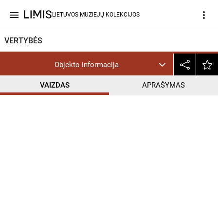
menu
more_vert
LIETUVOS MUZIEJŲ KOLEKCIJOS
VERTYBĖS
Objekto informacija
VAIZDAS
APRAŠYMAS
help_outline
CC BY-NC