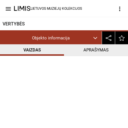
menu
more_vert
LIETUVOS MUZIEJŲ KOLEKCIJOS
VERTYBĖS
Objekto informacija
VAIZDAS
APRAŠYMAS
help_outline
CC BY-NC