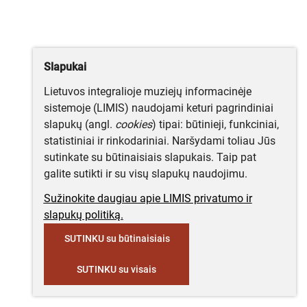
Slapukai
Lietuvos integralioje muziejų informacinėje
sistemoje (LIMIS) naudojami keturi pagrindiniai
slapukų (angl.
cookies
) tipai: būtinieji, funkciniai,
statistiniai ir rinkodariniai. Naršydami toliau Jūs
sutinkate su būtinaisiais slapukais. Taip pat
galite sutikti ir su visų slapukų naudojimu.
Sužinokite daugiau apie LIMIS privatumo ir
slapukų politiką.
SUTINKU su būtinaisiais
SUTINKU su visais