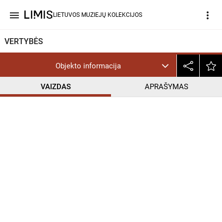
menu
more_vert
LIETUVOS MUZIEJŲ KOLEKCIJOS
VERTYBĖS
Objekto informacija
VAIZDAS
APRAŠYMAS
help_outline
CC BY-NC