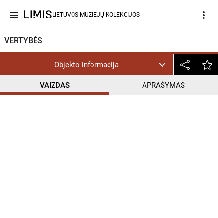
menu
more_vert
LIETUVOS MUZIEJŲ KOLEKCIJOS
VERTYBĖS
Objekto informacija
VAIZDAS
APRAŠYMAS
help_outline
CC BY-NC