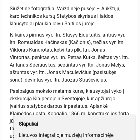
Siužetinė fotografija. Vaizdinėje pusėje – Aukštųjų
karo technikos kursų Statybos skyriaus I laidos
klausytojai plaukia laivu Baltijos jūroje.
Iš kairės pirmas vyr. ltn. Stasys Eidukaitis, antras vyr.
ltn. Romualdas Kačinskas (Kačionis), trečias vyr. ltn.
Viktoras Kundrotas, ketvirtas plk. ltn. Jonas
Vintortas, penktas vyr. ltn. Petras Kutka, šeštas vyr. ltn.
Antanas Sperauskas, septintas vyr. ltn. Jonas Melys,
aštuntas vyr. ltn. Jonas Maculevičius (pasisukęs
šonu), devintas vyr. ltn. Juozas Straševičius.
Pasibaigus mokslo metams kursų klausytojai vyko į
ekskursiją Klaipėdoje ir Šventojoje, kur apžiūrėjo
įvairius statybos darbus ir pastatus. Aplankė
Klaipėdos uostą, Kopgalio 1866 m. konstrukcijos fortą,
jūros semaforus, uosto statybos muziejų, celiuliozės
Slapukai
fabriką, geležinkelio stotį, Šventosios žvejų uostą,
Lietuvos integralioje muziejų informacinėje
uosto žemsemes ir žemsiurbes, Klaipėdos miesto