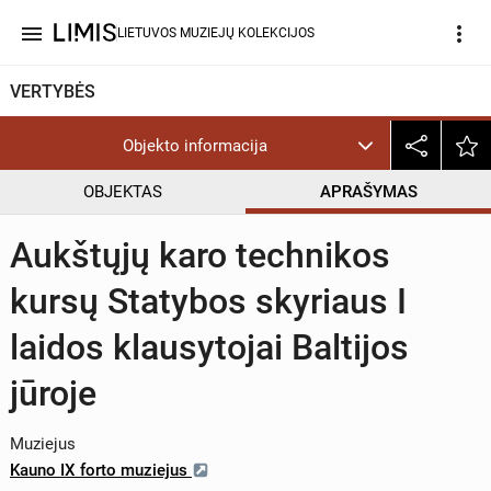
menu
more_vert
LIETUVOS MUZIEJŲ KOLEKCIJOS
VERTYBĖS
Objekto informacija
OBJEKTAS
APRAŠYMAS
Aukštųjų karo technikos
kursų Statybos skyriaus I
laidos klausytojai Baltijos
jūroje
Muziejus
Kauno IX forto muziejus