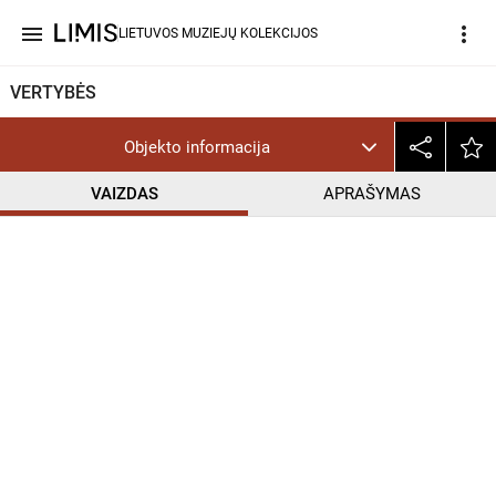
menu
more_vert
LIETUVOS MUZIEJŲ KOLEKCIJOS
VERTYBĖS
Objekto informacija
VAIZDAS
APRAŠYMAS