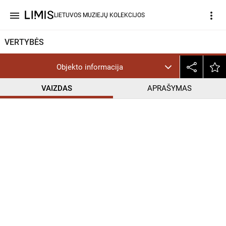
menu
more_vert
LIETUVOS MUZIEJŲ KOLEKCIJOS
VERTYBĖS
Objekto informacija
VAIZDAS
APRAŠYMAS