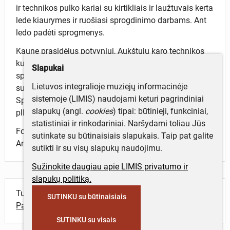
ir technikos pulko kariai su kirtikliais ir laužtuvais kerta
lede kiaurymes ir ruošiasi sprogdinimo darbams. Ant
ledo padėti sprogmenys.
Kaune prasidėjus potvyniui, Aukštųjų karo technikos
kursų Statybos skyrius kovo 5–11 d. dalyvavo ledų
Slapukai
sprogdinimo darbuose prie Kauno tiltų ir ledų
Lietuvos integralioje muziejų informacinėje
susigrūdimo vietose prie Veršvų ir Kaniūkų kaimų.
sistemoje (LIMIS) naudojami keturi pagrindiniai
Sprogdinimo darbams vadovavo kursų klausytojas
slapukų (angl.
cookies
) tipai: būtinieji, funkciniai,
plk. ltn. Jonas Vintortas.
statistiniai ir rinkodariniai. Naršydami toliau Jūs
Fotografija priklijuota į albumą, kuris priklausė plk. ltn.
sutinkate su būtinaisiais slapukais. Taip pat galite
Antanui Luiniui.
sutikti ir su visų slapukų naudojimu.
Sužinokite daugiau apie LIMIS privatumo ir
slapukų politiką.
Turite daugiau informacijos apie objektą?
SUTINKU su būtinaisiais
Parašykite mums!
SUTINKU su visais