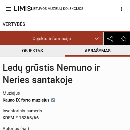
menu
more_vert
LIETUVOS MUZIEJŲ KOLEKCIJOS
VERTYBĖS
Objekto informacija
OBJEKTAS
APRAŠYMAS
Ledų grūstis Nemuno ir
Neries santakoje
Muziejus
Kauno IX forto muziejus
Inventorinis numeris
KDFM F 18365/66
Autorius (-iai)