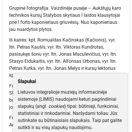
Grupinė fotografija. Vaizdinėje pusėje – Aukštųjų karo
technikos kursų Statybos skyriaus I laidos klausytojai
prie I forto kaponieriaus griuvėsių. Nuo kaponieriaus
jau nuardytos plytos.
Iš kairės: kpt. Romualdas Kačinskas (Kačionis), vyr.
ltn. Petras Kaušis, vyr. ltn. Viktoras Kundrotas,
pasisukęs šonu vyr. ltn. Jonas Maculevičius, vyr. ltn.
Stasys Eidukaitis, vyr. ltn. Alfonsas Urbonas, vyr. ltn.
Petras Kutka, vyr. ltn. Jonas Melys ir kursų lektorius
kpt. Antanas Novickis.
Slapukai
Fotografuota per Aukštųjų karo technikos kursų
Lietuvos integralioje muziejų informacinėje
Statybos skyriaus I laidos vasaros pratybas. Jų metu
sistemoje (LIMIS) naudojami keturi pagrindiniai
buvo tiriama Kauno tvirtovė ir fotografuojami atskiri
slapukų (angl.
cookies
) tipai: būtinieji, funkciniai,
jos fortų elementai.
statistiniai ir rinkodariniai. Naršydami toliau Jūs
Fotografija priklijuota į albumą, kuris priklausė plk. ltn.
sutinkate su būtinaisiais slapukais. Taip pat galite
Antanui Luiniui.
sutikti ir su visų slapukų naudojimu.