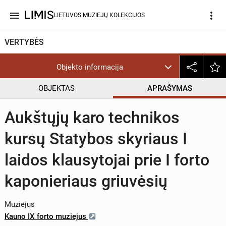
menu
more_vert
LIETUVOS MUZIEJŲ KOLEKCIJOS
VERTYBĖS
Objekto informacija
OBJEKTAS
APRAŠYMAS
Aukštųjų karo technikos
kursų Statybos skyriaus I
laidos klausytojai prie I forto
kaponieriaus griuvėsių
Muziejus
Kauno IX forto muziejus