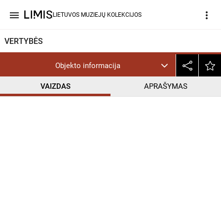
menu
more_vert
LIETUVOS MUZIEJŲ KOLEKCIJOS
VERTYBĖS
Objekto informacija
VAIZDAS
APRAŠYMAS
help_outline
InC