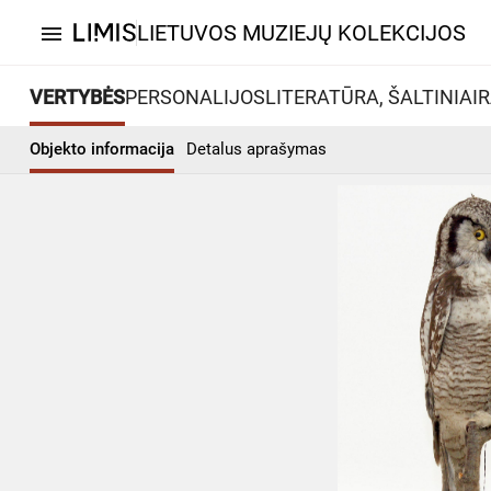
LIETUVOS MUZIEJŲ KOLEKCIJOS
menu
VERTYBĖS
PERSONALIJOS
LITERATŪRA, ŠALTINIAI
R
Objekto informacija
Detalus aprašymas