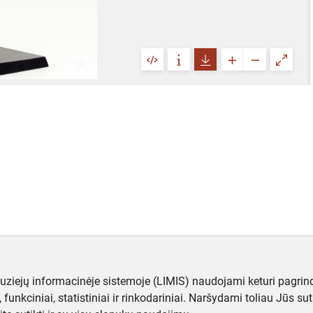
muziejų informacinėje sistemoje (LIMIS) naudojami keturi pagrind
ji, funkciniai, statistiniai ir rinkodariniai. Naršydami toliau Jūs s