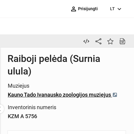
person_outline
expand_more
Prisijungti
LT
Raiboji pelėda (Surnia
ulula)
Muziejus
Kauno Tado Ivanausko zoologijos muziejus
Inventorinis numeris
KZM A 5756