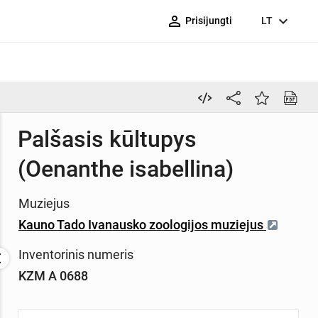
person_outline
expand_more
Prisijungti
LT
Palšasis kūltupys
(Oenanthe isabellina)
Muziejus
Kauno Tado Ivanausko zoologijos muziejus
Inventorinis numeris
KZM A 0688