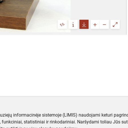
muziejų informacinėje sistemoje (LIMIS) naudojami keturi pagrind
ji, funkciniai, statistiniai ir rinkodariniai. Naršydami toliau Jūs s