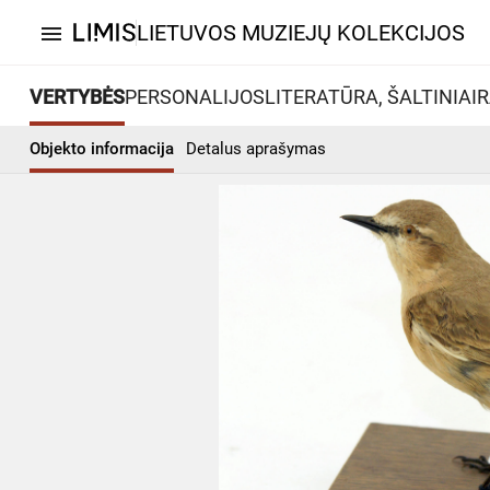
LIETUVOS MUZIEJŲ KOLEKCIJOS
menu
VERTYBĖS
PERSONALIJOS
LITERATŪRA, ŠALTINIAI
R
Objekto informacija
Detalus aprašymas