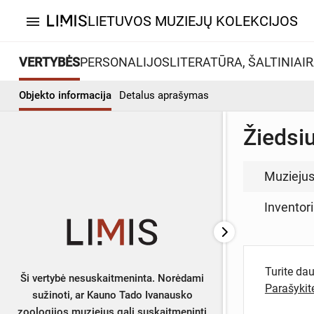
LIETUVOS MUZIEJŲ KOLEKCIJOS
menu
VERTYBĖS
PERSONALIJOS
LITERATŪRA, ŠALTINIAI
R
Objekto informacija
Detalus aprašymas
Žiedsiu
Muzieju
Inventor
Turite da
Ši vertybė nesuskaitmeninta. Norėdami
Parašyki
sužinoti, ar Kauno Tado Ivanausko
zoologijos muziejus gali suskaitmeninti