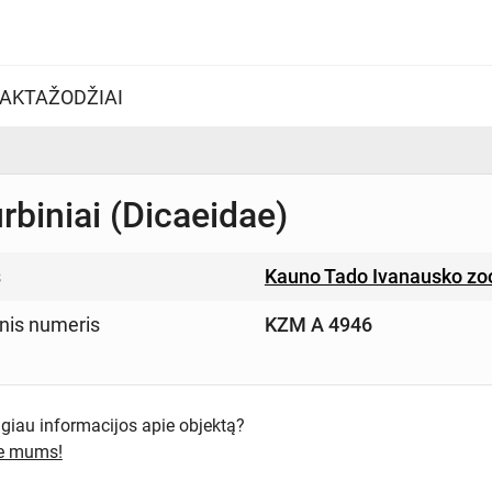
AKTAŽODŽIAI
rbiniai (Dicaeidae)
s
Kauno Tado Ivanausko zo
inis numeris
KZM A 4946
ugiau informacijos apie objektą?
te mums!