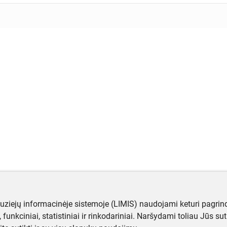
muziejų informacinėje sistemoje (LIMIS) naudojami keturi pagrind
ji, funkciniai, statistiniai ir rinkodariniai. Naršydami toliau Jūs s