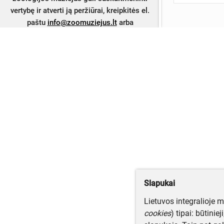
vertybę ir atverti ją peržiūrai, kreipkitės el.
paštu
info@zoomuziejus.lt
arba
užpildykite
vaizdo užsakymo formą
.
Slapukai
Lietuvos integralioje 
cookies
) tipai: būtinie