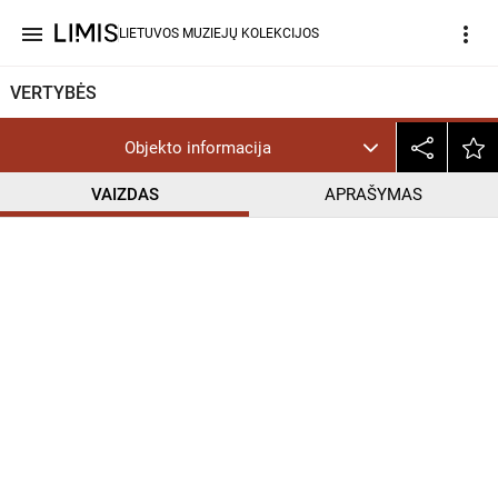
menu
more_vert
LIETUVOS MUZIEJŲ KOLEKCIJOS
VERTYBĖS
Objekto informacija
VAIZDAS
APRAŠYMAS