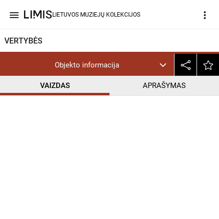
menu
more_vert
LIETUVOS MUZIEJŲ KOLEKCIJOS
VERTYBĖS
Objekto informacija
VAIZDAS
APRAŠYMAS