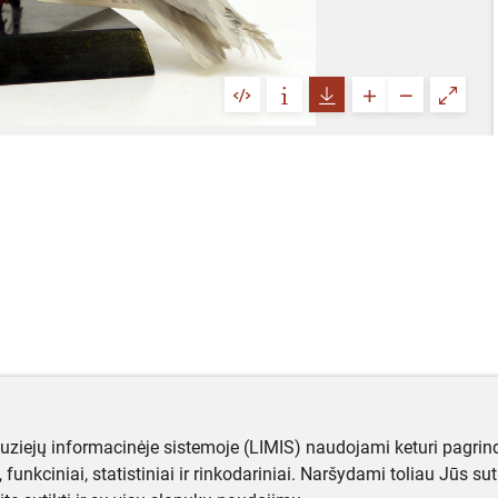
muziejų informacinėje sistemoje (LIMIS) naudojami keturi pagrind
ji, funkciniai, statistiniai ir rinkodariniai. Naršydami toliau Jūs s