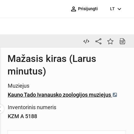
person_outline
expand_more
Prisijungti
LT
Mažasis kiras (Larus
minutus)
Muziejus
Kauno Tado Ivanausko zoologijos muziejus
Inventorinis numeris
KZM A 5188