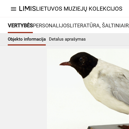
LIETUVOS MUZIEJŲ KOLEKCIJOS
menu
VERTYBĖS
PERSONALIJOS
LITERATŪRA, ŠALTINIAI
R
Objekto informacija
Detalus aprašymas