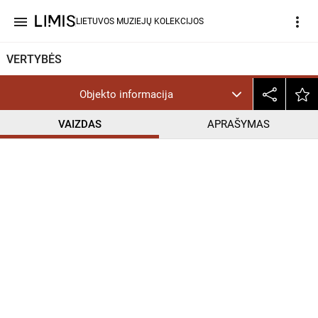
menu
more_vert
LIETUVOS MUZIEJŲ KOLEKCIJOS
VERTYBĖS
Objekto informacija
VAIZDAS
APRAŠYMAS