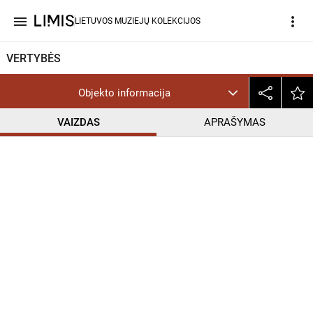
menu
more_vert
LIETUVOS MUZIEJŲ KOLEKCIJOS
VERTYBĖS
Objekto informacija
VAIZDAS
APRAŠYMAS