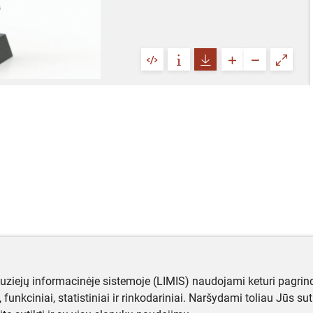
muziejų informacinėje sistemoje (LIMIS) naudojami keturi pagrind
ji, funkciniai, statistiniai ir rinkodariniai. Naršydami toliau Jūs s