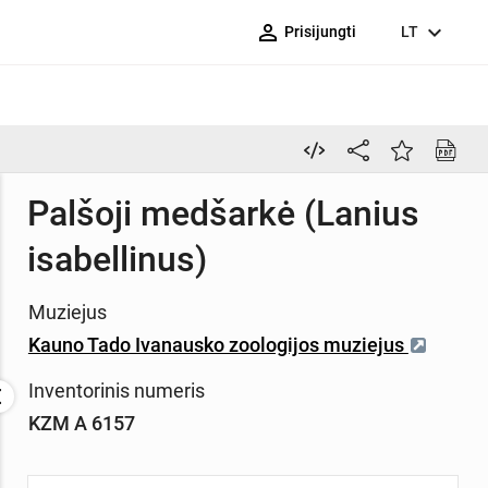
person_outline
expand_more
Prisijungti
LT
Palšoji medšarkė (Lanius
isabellinus)
Muziejus
Kauno Tado Ivanausko zoologijos muziejus
Inventorinis numeris
KZM A 6157