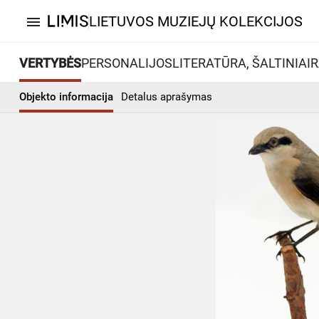
LIETUVOS MUZIEJŲ KOLEKCIJOS
menu
VERTYBĖS
PERSONALIJOS
LITERATŪRA, ŠALTINIAI
R
Objekto informacija
Detalus aprašymas