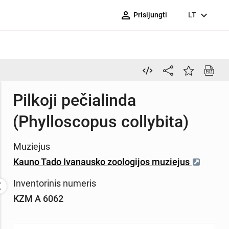
person_outline
expand_more
Prisijungti
LT
Pilkoji pečialinda
(Phylloscopus collybita)
Muziejus
Kauno Tado Ivanausko zoologijos muziejus
Inventorinis numeris
KZM A 6062