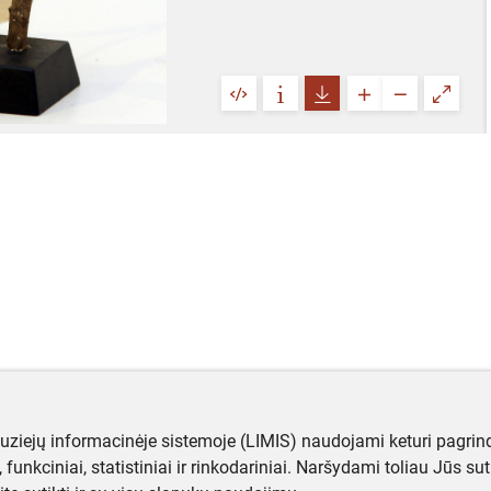
muziejų informacinėje sistemoje (LIMIS) naudojami keturi pagrind
ji, funkciniai, statistiniai ir rinkodariniai. Naršydami toliau Jūs s