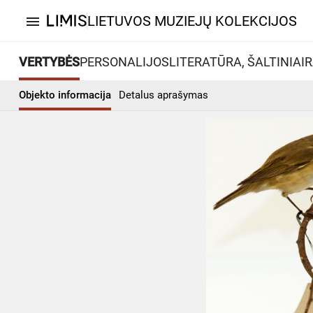
LIETUVOS MUZIEJŲ KOLEKCIJOS
menu
VERTYBĖS
PERSONALIJOS
LITERATŪRA, ŠALTINIAI
R
Objekto informacija
Detalus aprašymas