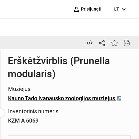
person_outline
expand_more
Prisijungti
LT
Erškėtžvirblis (Prunella
modularis)
Muziejus
Kauno Tado Ivanausko zoologijos muziejus
Inventorinis numeris
KZM A 6069