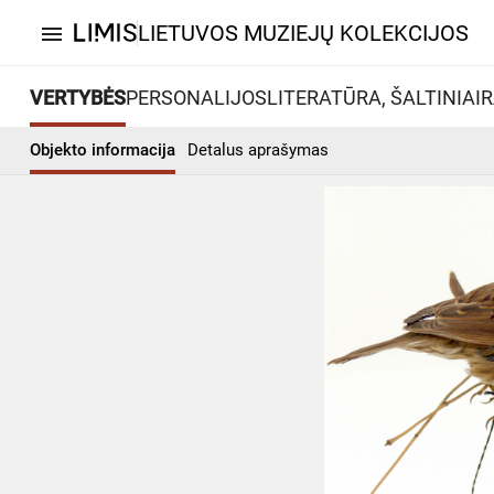
LIETUVOS MUZIEJŲ KOLEKCIJOS
menu
VERTYBĖS
PERSONALIJOS
LITERATŪRA, ŠALTINIAI
R
Objekto informacija
Detalus aprašymas