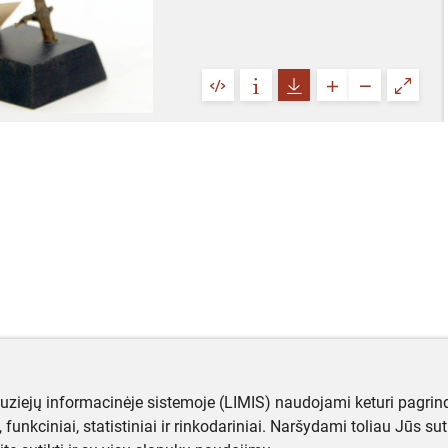
muziejų informacinėje sistemoje (LIMIS) naudojami keturi pagrind
ji, funkciniai, statistiniai ir rinkodariniai. Naršydami toliau Jūs s