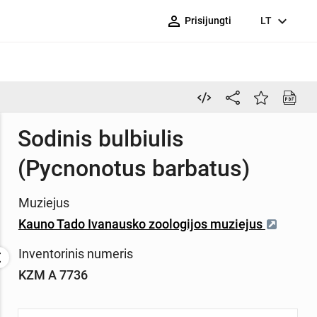
person_outline
expand_more
Prisijungti
LT
Sodinis bulbiulis
(Pycnonotus barbatus)
Muziejus
Kauno Tado Ivanausko zoologijos muziejus
Inventorinis numeris
KZM A 7736