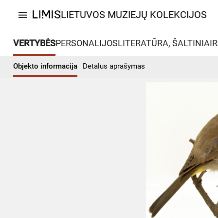
LIETUVOS MUZIEJŲ KOLEKCIJOS
menu
VERTYBĖS
PERSONALIJOS
LITERATŪRA, ŠALTINIAI
R
Objekto informacija
Detalus aprašymas