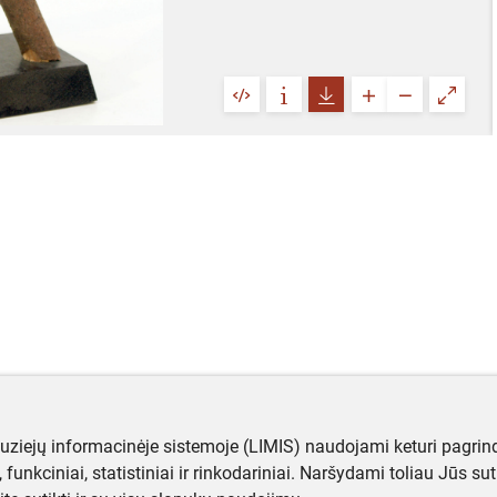
muziejų informacinėje sistemoje (LIMIS) naudojami keturi pagrind
ji, funkciniai, statistiniai ir rinkodariniai. Naršydami toliau Jūs s