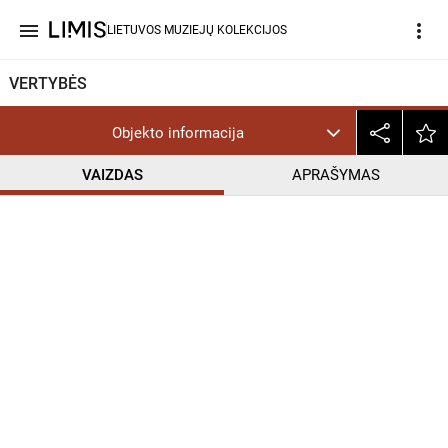
menu
more_vert
LIETUVOS MUZIEJŲ KOLEKCIJOS
VERTYBĖS
Objekto informacija
VAIZDAS
APRAŠYMAS
help_outline
PD