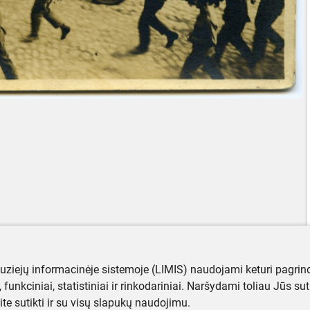
muziejų informacinėje sistemoje (LIMIS) naudojami keturi pagrind
ji, funkciniai, statistiniai ir rinkodariniai. Naršydami toliau Jūs s
ite sutikti ir su visų slapukų naudojimu.