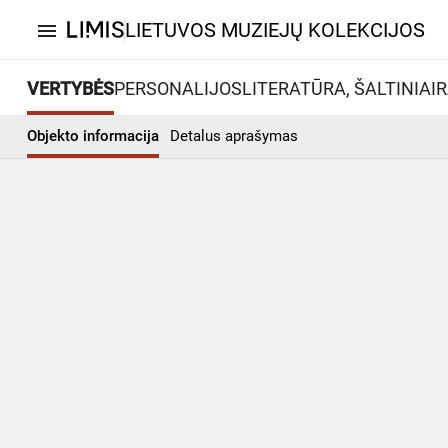
LIETUVOS MUZIEJŲ KOLEKCIJOS
menu
VERTYBĖS
PERSONALIJOS
LITERATŪRA, ŠALTINIAI
R
Objekto informacija
Detalus aprašymas