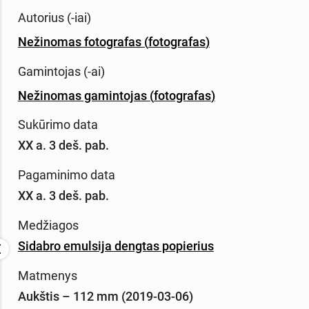
Autorius (-iai)
Nežinomas fotografas
(
fotografas
)
Gamintojas (-ai)
Nežinomas gamintojas
(
fotografas
)
Sukūrimo data
XX a. 3 deš. pab.
Pagaminimo data
XX a. 3 deš. pab.
Medžiagos
Sidabro emulsija dengtas popierius
Matmenys
Aukštis – 112 mm (2019-03-06)