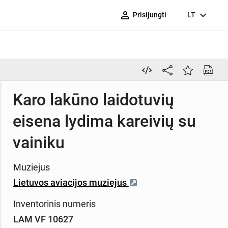
person_outline
expand_more
Prisijungti
LT
Karo lakūno laidotuvių
eisena lydima kareivių su
vainiku
Muziejus
Lietuvos aviacijos muziejus
Inventorinis numeris
LAM VF 10627