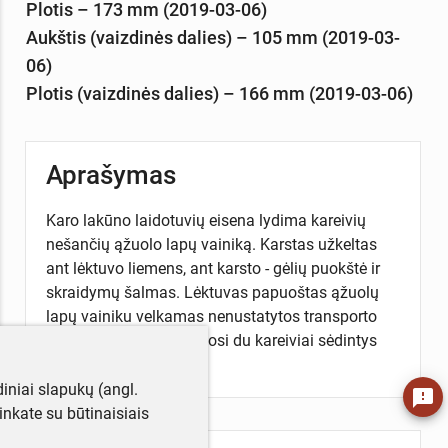
Plotis – 173 mm (2019-03-06)
Aukštis (vaizdinės dalies) – 105 mm (2019-03-
06)
Plotis (vaizdinės dalies) – 166 mm (2019-03-06)
Aprašymas
Karo lakūno laidotuvių eisena lydima kareivių
nešančių ąžuolo lapų vainiką. Karstas užkeltas
ant lėktuvo liemens, ant karsto - gėlių puokštė ir
skraidymų šalmas. Lėktuvas papuoštas ąžuolų
lapų vainiku velkamas nenustatytos transporto
priemonės. Kairėje matosi du kareiviai sėdintys
ant pasostės
iniai slapukų (angl.
feedback
utinkate su būtinaisiais