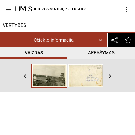
menu
more_vert
LIETUVOS MUZIEJŲ KOLEKCIJOS
VERTYBĖS
Objekto informacija
VAIZDAS
APRAŠYMAS
keyboard_arrow_left
keyboard_arrow_right