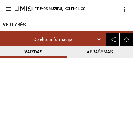
menu
more_vert
LIETUVOS MUZIEJŲ KOLEKCIJOS
VERTYBĖS
Objekto informacija
VAIZDAS
APRAŠYMAS