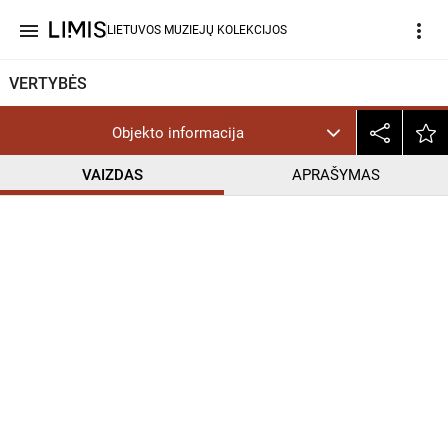
menu
more_vert
LIETUVOS MUZIEJŲ KOLEKCIJOS
VERTYBĖS
Objekto informacija
VAIZDAS
APRAŠYMAS