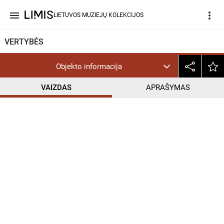
menu
more_vert
LIETUVOS MUZIEJŲ KOLEKCIJOS
VERTYBĖS
Objekto informacija
VAIZDAS
APRAŠYMAS