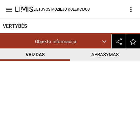
menu
more_vert
LIETUVOS MUZIEJŲ KOLEKCIJOS
VERTYBĖS
Objekto informacija
VAIZDAS
APRAŠYMAS