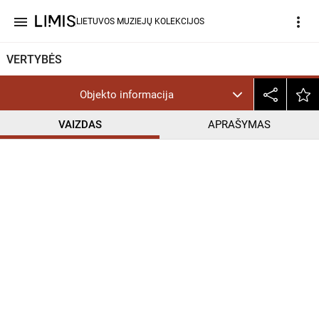
menu
more_vert
LIETUVOS MUZIEJŲ KOLEKCIJOS
VERTYBĖS
Objekto informacija
VAIZDAS
APRAŠYMAS