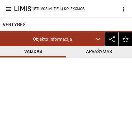
menu
more_vert
LIETUVOS MUZIEJŲ KOLEKCIJOS
VERTYBĖS
Objekto informacija
VAIZDAS
APRAŠYMAS