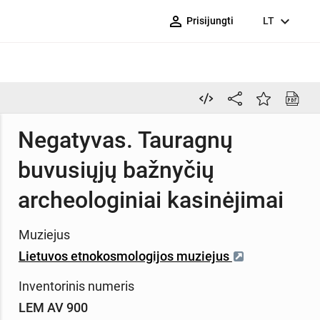
person_outline
expand_more
Prisijungti
LT
Negatyvas. Tauragnų
buvusiųjų bažnyčių
archeologiniai kasinėjimai
Muziejus
Lietuvos etnokosmologijos muziejus
Inventorinis numeris
LEM AV 900