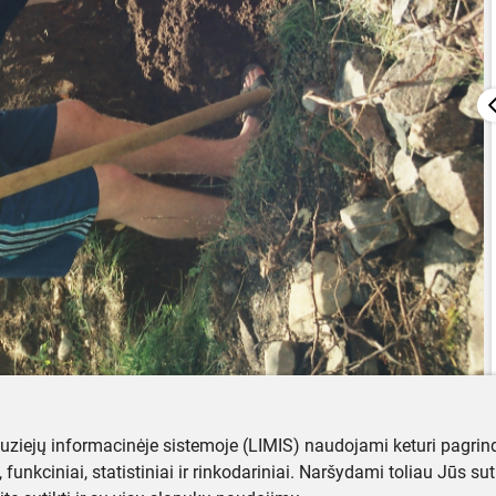
muziejų informacinėje sistemoje (LIMIS) naudojami keturi pagrind
ji, funkciniai, statistiniai ir rinkodariniai. Naršydami toliau Jūs s