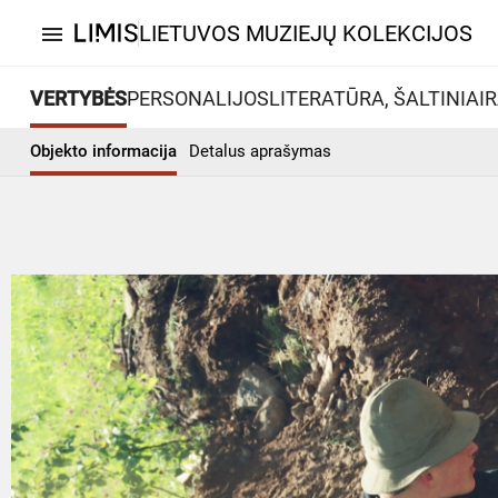
LIETUVOS MUZIEJŲ KOLEKCIJOS
menu
VERTYBĖS
PERSONALIJOS
LITERATŪRA, ŠALTINIAI
R
Objekto informacija
Detalus aprašymas