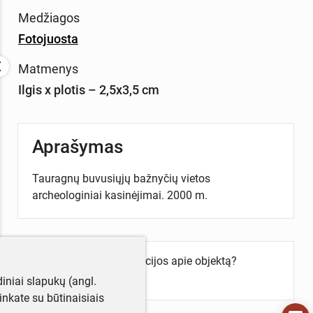
Medžiagos
Fotojuosta
Matmenys
Ilgis x plotis – 2,5x3,5 cm
Aprašymas
Tauragnų buvusiųjų bažnyčių vietos
archeologiniai kasinėjimai. 2000 m.
Turite daugiau informacijos apie objektą?
Parašykite mums!
iniai slapukų (angl.
utinkate su būtinaisiais