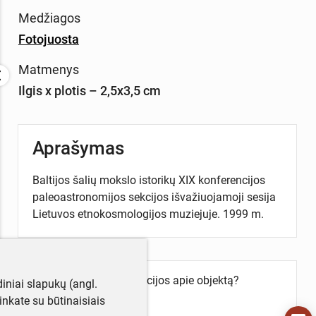
Medžiagos
Fotojuosta
Matmenys
Ilgis x plotis – 2,5x3,5 cm
Aprašymas
Baltijos šalių mokslo istorikų XIX konferencijos
paleoastronomijos sekcijos išvažiuojamoji sesija
Lietuvos etnokosmologijos muziejuje. 1999 m.
Turite daugiau informacijos apie objektą?
iniai slapukų (angl.
Parašykite mums!
utinkate su būtinaisiais