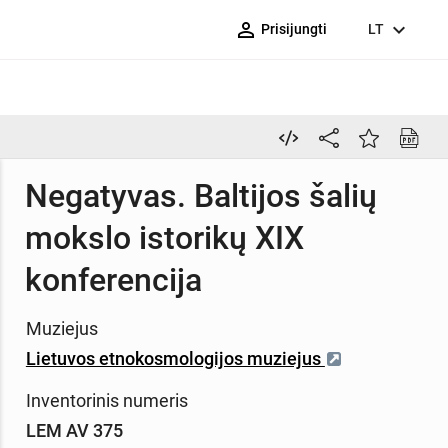
person_outline
expand_more
Prisijungti
LT
Negatyvas. Baltijos šalių
mokslo istorikų XIX
konferencija
Muziejus
Lietuvos etnokosmologijos muziejus
Inventorinis numeris
LEM AV 375