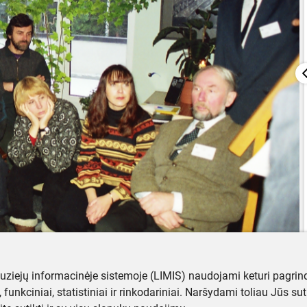
muziejų informacinėje sistemoje (LIMIS) naudojami keturi pagrind
ji, funkciniai, statistiniai ir rinkodariniai. Naršydami toliau Jūs s