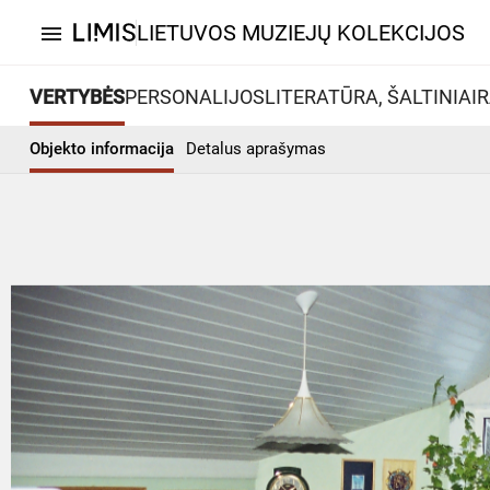
LIETUVOS MUZIEJŲ KOLEKCIJOS
menu
VERTYBĖS
PERSONALIJOS
LITERATŪRA, ŠALTINIAI
R
Objekto informacija
Detalus aprašymas