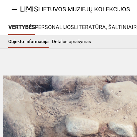
LIETUVOS MUZIEJŲ KOLEKCIJOS
menu
VERTYBĖS
PERSONALIJOS
LITERATŪRA, ŠALTINIAI
R
Objekto informacija
Detalus aprašymas