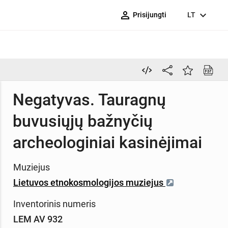
person_outline
expand_more
Prisijungti
LT
Negatyvas. Tauragnų
buvusiųjų bažnyčių
archeologiniai kasinėjimai
Muziejus
Lietuvos etnokosmologijos muziejus
Inventorinis numeris
LEM AV 932