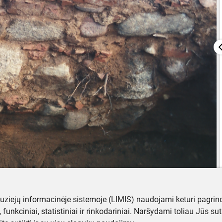
muziejų informacinėje sistemoje (LIMIS) naudojami keturi pagrind
ji, funkciniai, statistiniai ir rinkodariniai. Naršydami toliau Jūs s