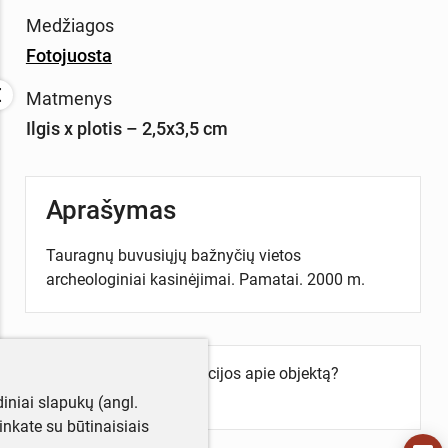
Medžiagos
Fotojuosta
Matmenys
Ilgis x plotis – 2,5x3,5 cm
Aprašymas
Tauragnų buvusiųjų bažnyčių vietos
archeologiniai kasinėjimai. Pamatai. 2000 m.
Turite daugiau informacijos apie objektą?
Parašykite mums!
iniai slapukų (angl.
utinkate su būtinaisiais